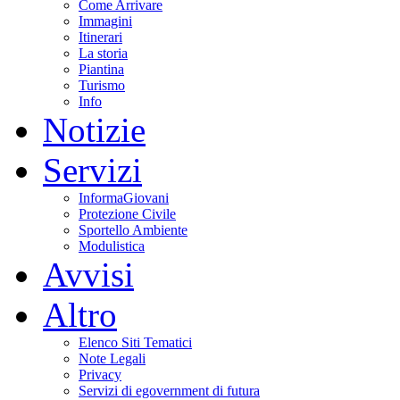
Come Arrivare
Immagini
Itinerari
La storia
Piantina
Turismo
Info
Notizie
Servizi
InformaGiovani
Protezione Civile
Sportello Ambiente
Modulistica
Avvisi
Altro
Elenco Siti Tematici
Note Legali
Privacy
Servizi di egovernment di futura