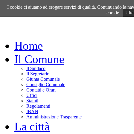
Sabato, 08 Agosto 2026
I cookie ci aiutano ad erogare servizi di qualità. Continuando la navi
cookie.
Ulte
Home
Il Comune
Il Sindaco
Il Segretario
Giunta Comunale
Consiglio Comunale
Contatti e Orari
Uffici
Statuti
Regolamenti
IBAN
Amministrazione Trasparente
La città