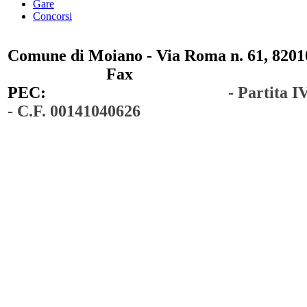
Gare
Concorsi
Comune di Moiano - Via Roma n. 61, 82010
0823 / 711750
Fax
0823 / 714254
PEC:
comunedimoiano@pec.it
- Partita 
- C.F. 00141040626