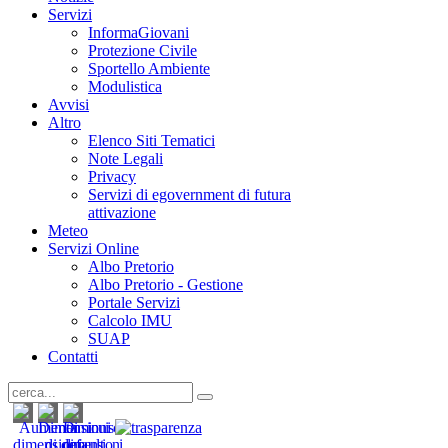
Servizi
InformaGiovani
Protezione Civile
Sportello Ambiente
Modulistica
Avvisi
Altro
Elenco Siti Tematici
Note Legali
Privacy
Servizi di egovernment di futura
attivazione
Meteo
Servizi Online
Albo Pretorio
Albo Pretorio - Gestione
Portale Servizi
Calcolo IMU
SUAP
Contatti