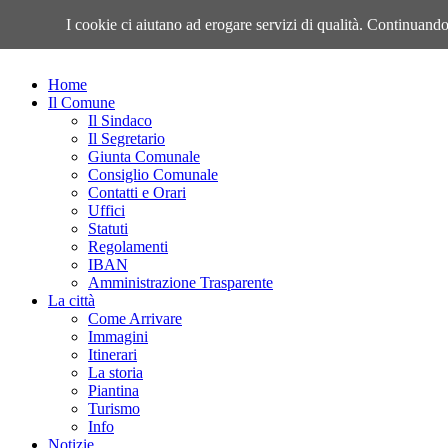
Sabato, 08 Agosto 2026
I cookie ci aiutano ad erogare servizi di qualità. Continuando 
Home
Il Comune
Il Sindaco
Il Segretario
Giunta Comunale
Consiglio Comunale
Contatti e Orari
Uffici
Statuti
Regolamenti
IBAN
Amministrazione Trasparente
La città
Come Arrivare
Immagini
Itinerari
La storia
Piantina
Turismo
Info
Notizie