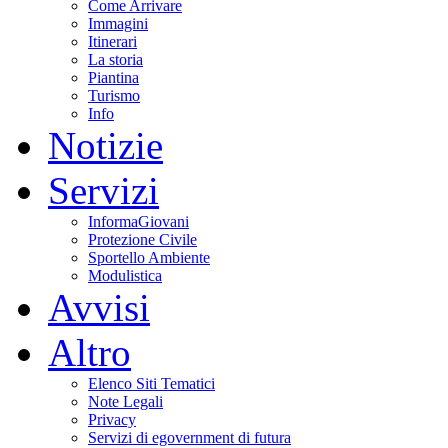
Come Arrivare
Immagini
Itinerari
La storia
Piantina
Turismo
Info
Notizie
Servizi
InformaGiovani
Protezione Civile
Sportello Ambiente
Modulistica
Avvisi
Altro
Elenco Siti Tematici
Note Legali
Privacy
Servizi di egovernment di futura