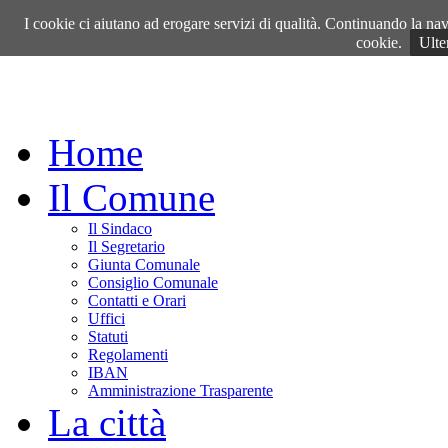
Venerdì, 07 Agosto 2026
I cookie ci aiutano ad erogare servizi di qualità. Continuando la navi
cookie.
Ulte
Home
Il Comune
Il Sindaco
Il Segretario
Giunta Comunale
Consiglio Comunale
Contatti e Orari
Uffici
Statuti
Regolamenti
IBAN
Amministrazione Trasparente
La città