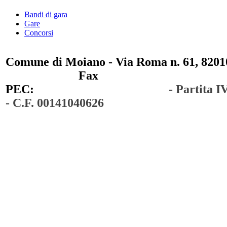
Bandi di gara
Gare
Concorsi
Comune di Moiano - Via Roma n. 61, 82010
0823 / 711750
Fax
0823 / 714254
PEC:
comunedimoiano@pec.it
- Partita 
- C.F. 00141040626