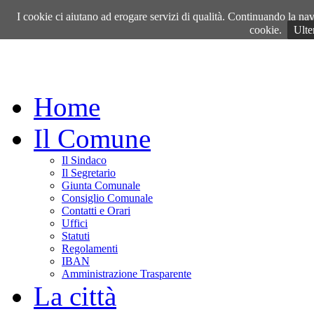
Sabato, 08 Agosto 2026
I cookie ci aiutano ad erogare servizi di qualità. Continuando la navi
cookie.
Ulte
Home
Il Comune
Il Sindaco
Il Segretario
Giunta Comunale
Consiglio Comunale
Contatti e Orari
Uffici
Statuti
Regolamenti
IBAN
Amministrazione Trasparente
La città