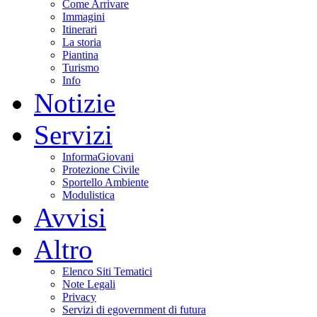
Come Arrivare
Immagini
Itinerari
La storia
Piantina
Turismo
Info
Notizie
Servizi
InformaGiovani
Protezione Civile
Sportello Ambiente
Modulistica
Avvisi
Altro
Elenco Siti Tematici
Note Legali
Privacy
Servizi di egovernment di futura