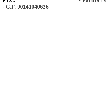
PEC:
comunedimoiano@pec.it
- Partita 
- C.F. 00141040626