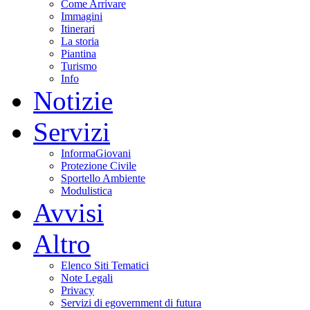
Come Arrivare
Immagini
Itinerari
La storia
Piantina
Turismo
Info
Notizie
Servizi
InformaGiovani
Protezione Civile
Sportello Ambiente
Modulistica
Avvisi
Altro
Elenco Siti Tematici
Note Legali
Privacy
Servizi di egovernment di futura