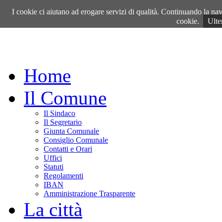
Domenica, 09 Agosto 2026
I cookie ci aiutano ad erogare servizi di qualità. Continuando la navi
cookie.
Ulte
Home
Il Comune
Il Sindaco
Il Segretario
Giunta Comunale
Consiglio Comunale
Contatti e Orari
Uffici
Statuti
Regolamenti
IBAN
Amministrazione Trasparente
La città