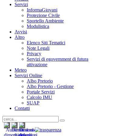
Servizi
InformaGiovani
Protezione Civile
Sportello Ambiente
Modulistica
Avvisi
Altro
Elenco Siti Tematici
Note Legali
Privacy
Servizi di egovernment di futura
attivazione
Meteo
Servizi Online
Albo Pretorio
Albo Pretorio - Gestione
Portale Servizi
Calcolo IMU
SUAP
Contatti