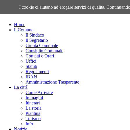
Giovedì, 06 Agosto 2026
I cookie ci aiutano ad erogare servizi di qualità. Continuando 
Home
Il Comune
Il Sindaco
Il Segretario
Giunta Comunale
Consiglio Comunale
Contatti e Orari
Uffici
Statuti
Regolamenti
IBAN
Amministrazione Trasparente
La città
Come Arrivare
Immagini
Itinerari
La storia
Piantina
Turismo
Info
Notizie