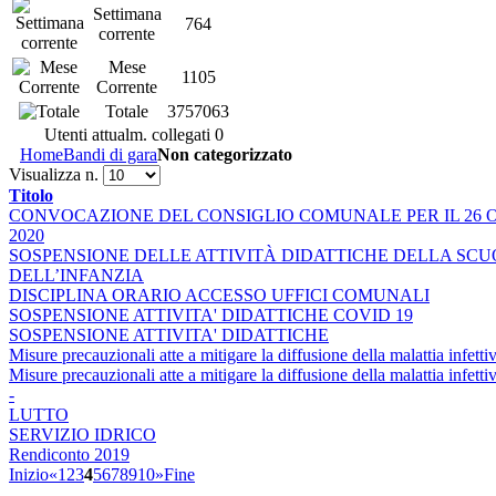
Settimana
764
corrente
Mese
1105
Corrente
Totale
3757063
Utenti attualm. collegati
0
Home
Bandi di gara
Non categorizzato
Visualizza n.
Titolo
CONVOCAZIONE DEL CONSIGLIO COMUNALE PER IL 26
2020
SOSPENSIONE DELLE ATTIVITÀ DIDATTICHE DELLA SC
DELL’INFANZIA
DISCIPLINA ORARIO ACCESSO UFFICI COMUNALI
SOSPENSIONE ATTIVITA' DIDATTICHE COVID 19
SOSPENSIONE ATTIVITA' DIDATTICHE
Misure precauzionali atte a mitigare la diffusione della malattia infe
Misure precauzionali atte a mitigare la diffusione della malattia infe
-
LUTTO
SERVIZIO IDRICO
Rendiconto 2019
Inizio
«
1
2
3
4
5
6
7
8
9
10
»
Fine