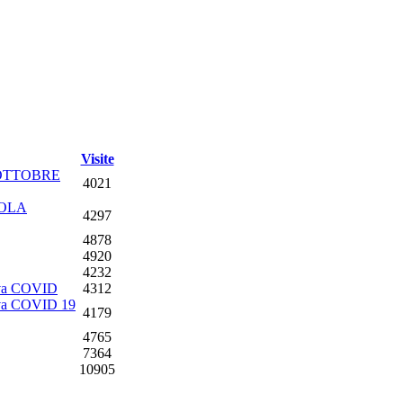
Visite
 OTTOBRE
4021
UOLA
4297
4878
4920
4232
ttiva COVID
4312
ttiva COVID 19
4179
4765
7364
10905