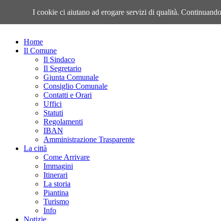
Venerdì, 07 Agosto 2026
I cookie ci aiutano ad erogare servizi di qualità. Continuando 
Home
Il Comune
Il Sindaco
Il Segretario
Giunta Comunale
Consiglio Comunale
Contatti e Orari
Uffici
Statuti
Regolamenti
IBAN
Amministrazione Trasparente
La città
Come Arrivare
Immagini
Itinerari
La storia
Piantina
Turismo
Info
Notizie