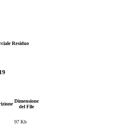
iale Residuo
19
Dimensione
izione
del File
97 Kb