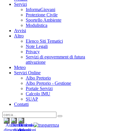
Servizi
InformaGiovani
Protezione Civile
Sportello Ambiente
Modulistica
Avvisi
Altro
Elenco Siti Tematici
Note Legali
Privacy
Servizi di egovernment di futura
attivazione
Meteo
Servizi Online
Albo Pretorio
Albo Pretorio - Gestione
Portale Servizi
Calcolo IMU
SUAP
Contatti