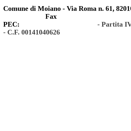
Comune di Moiano - Via Roma n. 61, 82010
0823 / 711750
Fax
0823 / 714254
PEC:
comunedimoiano@pec.it
- Partita 
- C.F. 00141040626