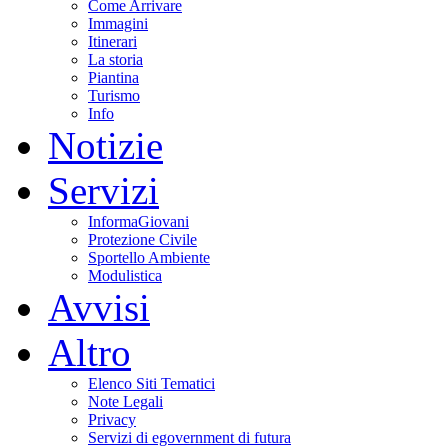
Come Arrivare
Immagini
Itinerari
La storia
Piantina
Turismo
Info
Notizie
Servizi
InformaGiovani
Protezione Civile
Sportello Ambiente
Modulistica
Avvisi
Altro
Elenco Siti Tematici
Note Legali
Privacy
Servizi di egovernment di futura