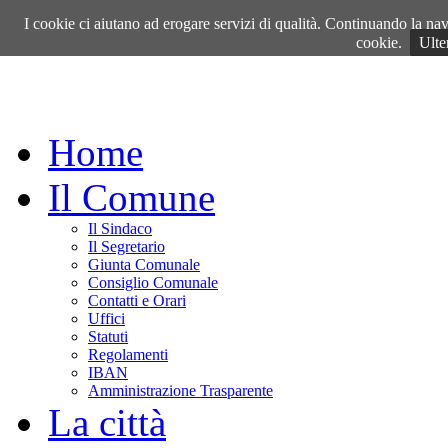
Sabato, 08 Agosto 2026
I cookie ci aiutano ad erogare servizi di qualità. Continuando la navi
cookie.
Ulte
Home
Il Comune
Il Sindaco
Il Segretario
Giunta Comunale
Consiglio Comunale
Contatti e Orari
Uffici
Statuti
Regolamenti
IBAN
Amministrazione Trasparente
La città