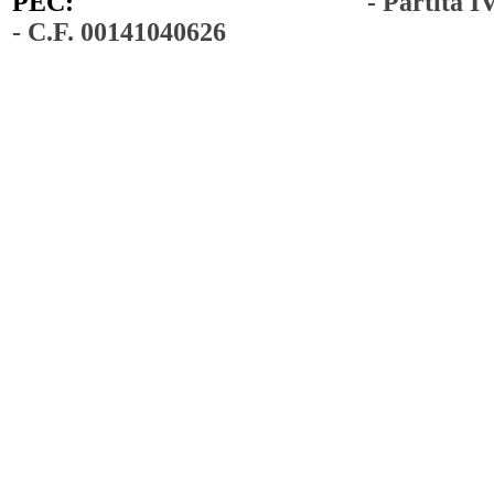
PEC:
comunedimoiano@pec.it
- Partita 
- C.F. 00141040626