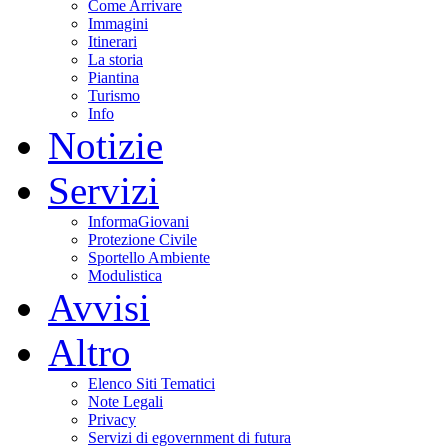
Come Arrivare
Immagini
Itinerari
La storia
Piantina
Turismo
Info
Notizie
Servizi
InformaGiovani
Protezione Civile
Sportello Ambiente
Modulistica
Avvisi
Altro
Elenco Siti Tematici
Note Legali
Privacy
Servizi di egovernment di futura