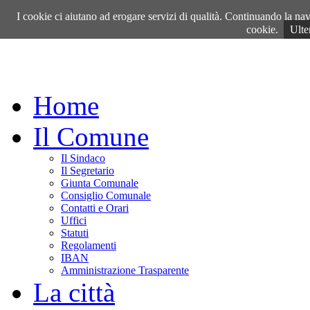
Domenica, 09 Agosto 2026
I cookie ci aiutano ad erogare servizi di qualità. Continuando la navi
cookie.
Ulte
Home
Il Comune
Il Sindaco
Il Segretario
Giunta Comunale
Consiglio Comunale
Contatti e Orari
Uffici
Statuti
Regolamenti
IBAN
Amministrazione Trasparente
La città