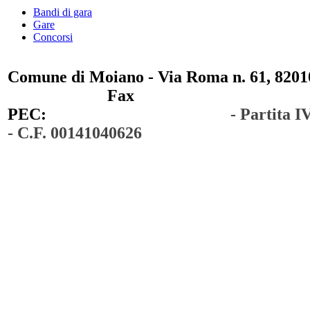
Bandi di gara
Gare
Concorsi
Comune di Moiano - Via Roma n. 61, 82010
0823 / 711750
Fax
0823 / 714254
PEC:
comunedimoiano@pec.it
- Partita 
- C.F. 00141040626