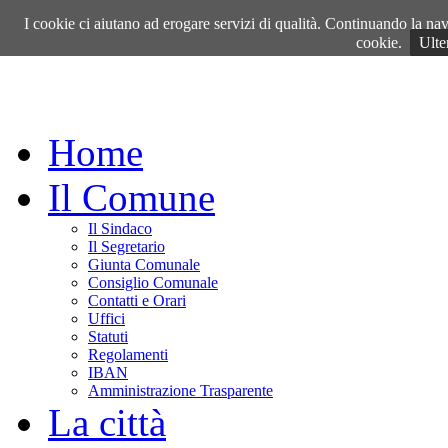
Giovedì, 06 Agosto 2026
I cookie ci aiutano ad erogare servizi di qualità. Continuando la navi
cookie.
Ulte
Home
Il Comune
Il Sindaco
Il Segretario
Giunta Comunale
Consiglio Comunale
Contatti e Orari
Uffici
Statuti
Regolamenti
IBAN
Amministrazione Trasparente
La città