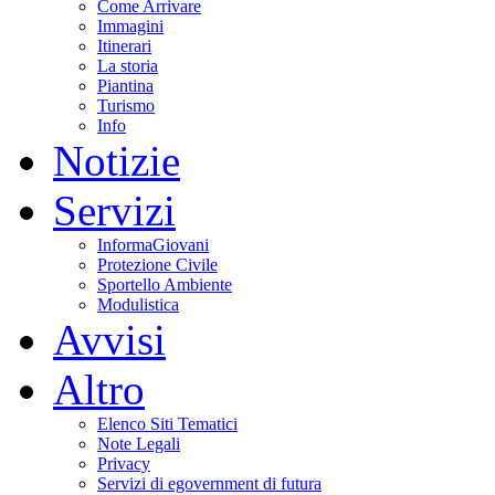
Come Arrivare
Immagini
Itinerari
La storia
Piantina
Turismo
Info
Notizie
Servizi
InformaGiovani
Protezione Civile
Sportello Ambiente
Modulistica
Avvisi
Altro
Elenco Siti Tematici
Note Legali
Privacy
Servizi di egovernment di futura