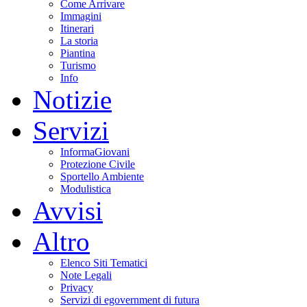
Come Arrivare
Immagini
Itinerari
La storia
Piantina
Turismo
Info
Notizie
Servizi
InformaGiovani
Protezione Civile
Sportello Ambiente
Modulistica
Avvisi
Altro
Elenco Siti Tematici
Note Legali
Privacy
Servizi di egovernment di futura