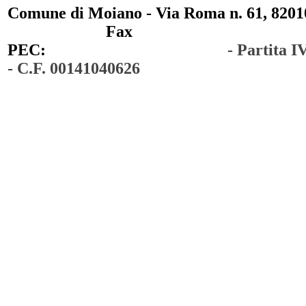
Comune di Moiano - Via Roma n. 61, 82010
0823 / 711750
Fax
0823 / 714254
PEC:
comunedimoiano@pec.it
- Partita 
- C.F. 00141040626