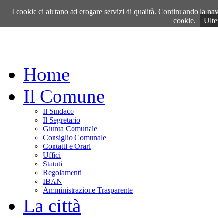
Venerdì, 07 Agosto 2026
I cookie ci aiutano ad erogare servizi di qualità. Continuando la navi
cookie.
Ulte
Home
Il Comune
Il Sindaco
Il Segretario
Giunta Comunale
Consiglio Comunale
Contatti e Orari
Uffici
Statuti
Regolamenti
IBAN
Amministrazione Trasparente
La città