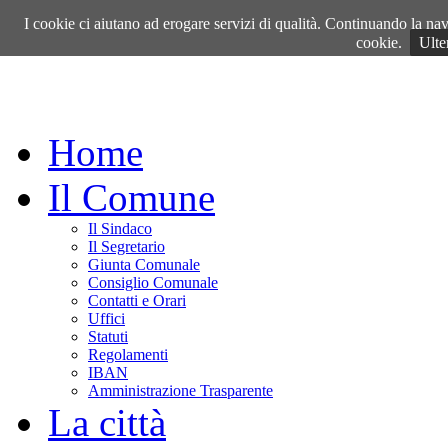
Sabato, 08 Agosto 2026
I cookie ci aiutano ad erogare servizi di qualità. Continuando la navi
cookie.
Ulte
Home
Il Comune
Il Sindaco
Il Segretario
Giunta Comunale
Consiglio Comunale
Contatti e Orari
Uffici
Statuti
Regolamenti
IBAN
Amministrazione Trasparente
La città