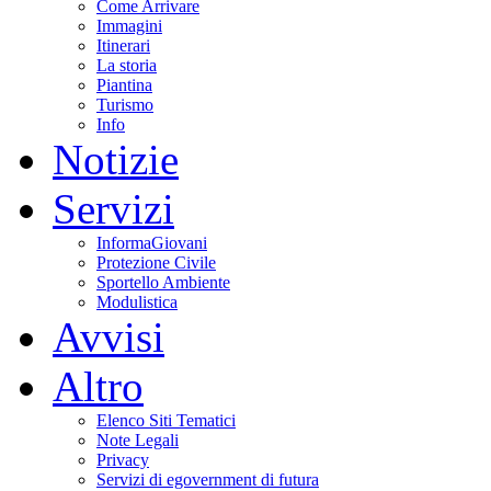
Come Arrivare
Immagini
Itinerari
La storia
Piantina
Turismo
Info
Notizie
Servizi
InformaGiovani
Protezione Civile
Sportello Ambiente
Modulistica
Avvisi
Altro
Elenco Siti Tematici
Note Legali
Privacy
Servizi di egovernment di futura