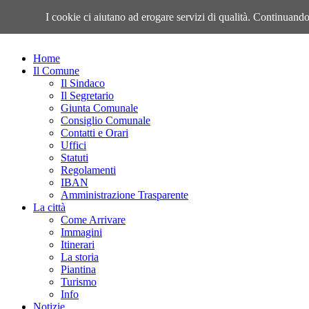
Giovedì, 06 Agosto 2026
I cookie ci aiutano ad erogare servizi di qualità. Continuando 
Home
Il Comune
Il Sindaco
Il Segretario
Giunta Comunale
Consiglio Comunale
Contatti e Orari
Uffici
Statuti
Regolamenti
IBAN
Amministrazione Trasparente
La città
Come Arrivare
Immagini
Itinerari
La storia
Piantina
Turismo
Info
Notizie