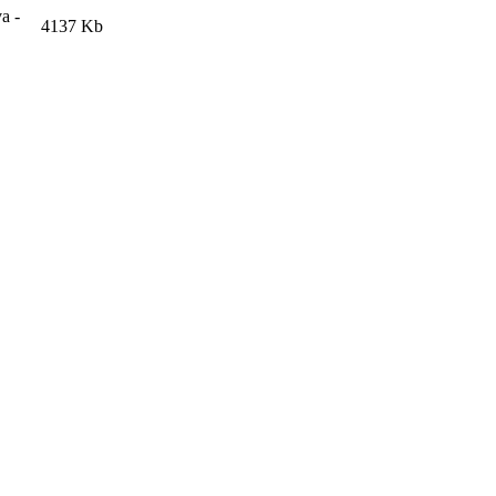
a -
4137 Kb