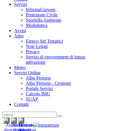
Servizi
InformaGiovani
Protezione Civile
Sportello Ambiente
Modulistica
Avvisi
Altro
Elenco Siti Tematici
Note Legali
Privacy
Servizi di egovernment di futura
attivazione
Meteo
Servizi Online
Albo Pretorio
Albo Pretorio - Gestione
Portale Servizi
Calcolo IMU
SUAP
Contatti