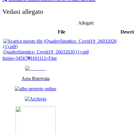
Vedasi allegato
Allegati:
File
Descri
QuadroSinottico_Covid19_26032020 (1).pdf
Inizio
«
3
4
5
6
7
8
9
10
11
12
»
Fine
Area Riservata