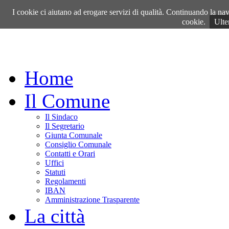
Venerdì, 07 Agosto 2026
I cookie ci aiutano ad erogare servizi di qualità. Continuando la navi
cookie.
Ulte
Home
Il Comune
Il Sindaco
Il Segretario
Giunta Comunale
Consiglio Comunale
Contatti e Orari
Uffici
Statuti
Regolamenti
IBAN
Amministrazione Trasparente
La città