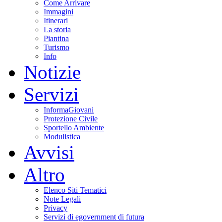
Come Arrivare
Immagini
Itinerari
La storia
Piantina
Turismo
Info
Notizie
Servizi
InformaGiovani
Protezione Civile
Sportello Ambiente
Modulistica
Avvisi
Altro
Elenco Siti Tematici
Note Legali
Privacy
Servizi di egovernment di futura