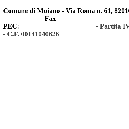
Comune di Moiano - Via Roma n. 61, 82010
0823 / 711750
Fax
0823 / 714254
PEC:
comunedimoiano@pec.it
- Partita 
- C.F. 00141040626