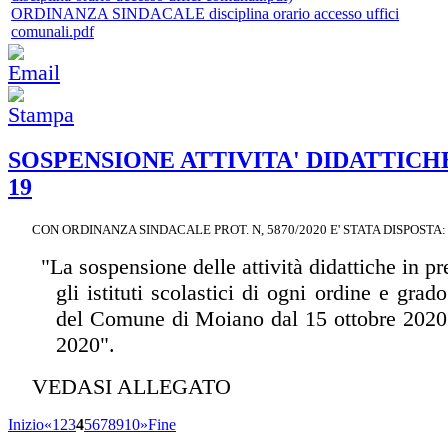
ORDINANZA SINDACALE disciplina orario accesso uffici
comunali.pdf
SOSPENSIONE ATTIVITA' DIDATTICH
19
CON ORDINANZA SINDACALE PROT. N, 5870/2020 E' STATA DISPOST
"La sospensione delle attività didattiche in pre
gli istituti scolastici di ogni ordine e grado
del Comune di Moiano dal 15 ottobre 2020 
2020".
VEDASI ALLEGATO
Inizio
«
1
2
3
4
5
6
7
8
9
10
»
Fine