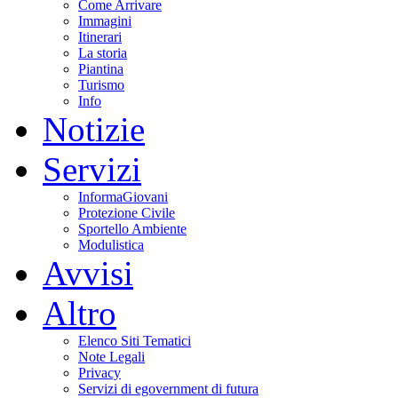
Come Arrivare
Immagini
Itinerari
La storia
Piantina
Turismo
Info
Notizie
Servizi
InformaGiovani
Protezione Civile
Sportello Ambiente
Modulistica
Avvisi
Altro
Elenco Siti Tematici
Note Legali
Privacy
Servizi di egovernment di futura