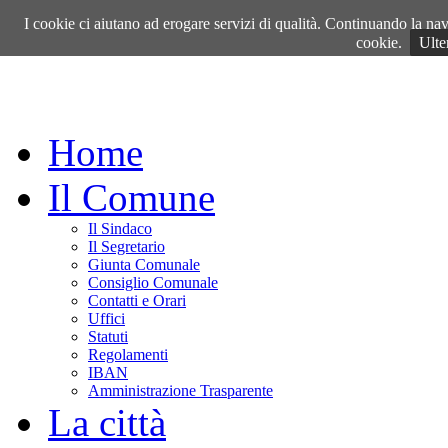
Venerdì, 07 Agosto 2026
I cookie ci aiutano ad erogare servizi di qualità. Continuando la navi
cookie.
Ulte
Home
Il Comune
Il Sindaco
Il Segretario
Giunta Comunale
Consiglio Comunale
Contatti e Orari
Uffici
Statuti
Regolamenti
IBAN
Amministrazione Trasparente
La città