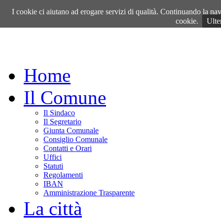
Sabato, 08 Agosto 2026
I cookie ci aiutano ad erogare servizi di qualità. Continuando la navi
cookie.
Ulte
Home
Il Comune
Il Sindaco
Il Segretario
Giunta Comunale
Consiglio Comunale
Contatti e Orari
Uffici
Statuti
Regolamenti
IBAN
Amministrazione Trasparente
La città