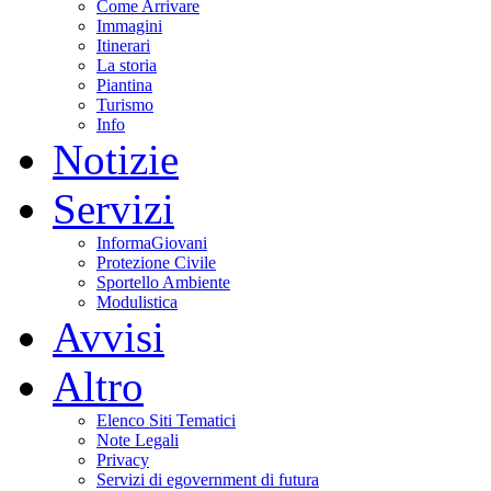
Come Arrivare
Immagini
Itinerari
La storia
Piantina
Turismo
Info
Notizie
Servizi
InformaGiovani
Protezione Civile
Sportello Ambiente
Modulistica
Avvisi
Altro
Elenco Siti Tematici
Note Legali
Privacy
Servizi di egovernment di futura