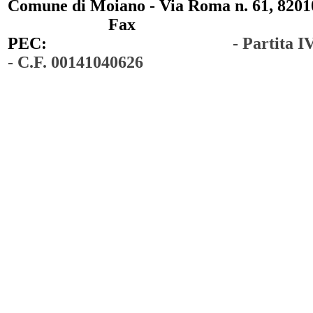
Comune di Moiano - Via Roma n. 61, 82010
0823 / 711750
Fax
0823 / 714254
PEC:
comunedimoiano@pec.it
- Partita 
- C.F. 00141040626