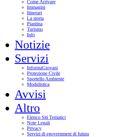
Come Arrivare
Immagini
Itinerari
La storia
Piantina
Turismo
Info
Notizie
Servizi
InformaGiovani
Protezione Civile
Sportello Ambiente
Modulistica
Avvisi
Altro
Elenco Siti Tematici
Note Legali
Privacy
Servizi di egovernment di futura