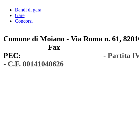
Bandi di gara
Gare
Concorsi
Comune di Moiano - Via Roma n. 61, 82010
0823 / 711750
Fax
0823 / 714254
PEC:
comunedimoiano@pec.it
- Partita 
- C.F. 00141040626