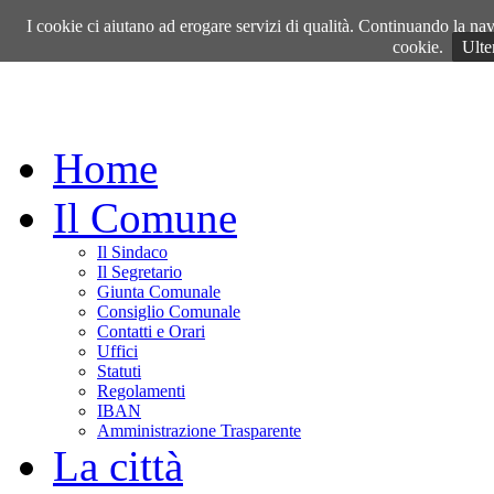
Domenica, 09 Agosto 2026
I cookie ci aiutano ad erogare servizi di qualità. Continuando la navi
cookie.
Ulte
Home
Il Comune
Il Sindaco
Il Segretario
Giunta Comunale
Consiglio Comunale
Contatti e Orari
Uffici
Statuti
Regolamenti
IBAN
Amministrazione Trasparente
La città