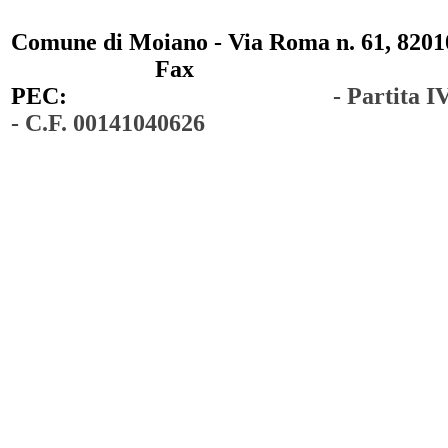
Comune di Moiano - Via Roma n. 61, 82010
0823 / 711750
Fax
0823 / 714254
PEC:
comunedimoiano@pec.it
- Partita 
- C.F. 00141040626