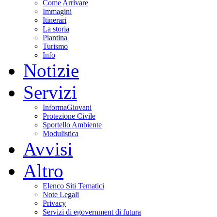
Come Arrivare
Immagini
Itinerari
La storia
Piantina
Turismo
Info
Notizie
Servizi
InformaGiovani
Protezione Civile
Sportello Ambiente
Modulistica
Avvisi
Altro
Elenco Siti Tematici
Note Legali
Privacy
Servizi di egovernment di futura