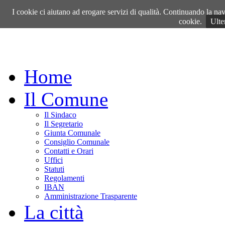
Venerdì, 07 Agosto 2026
I cookie ci aiutano ad erogare servizi di qualità. Continuando la navi
cookie.
Ulte
Home
Il Comune
Il Sindaco
Il Segretario
Giunta Comunale
Consiglio Comunale
Contatti e Orari
Uffici
Statuti
Regolamenti
IBAN
Amministrazione Trasparente
La città