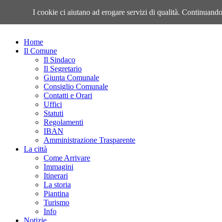
Sabato, 08 Agosto 2026
I cookie ci aiutano ad erogare servizi di qualità. Continuando 
Home
Il Comune
Il Sindaco
Il Segretario
Giunta Comunale
Consiglio Comunale
Contatti e Orari
Uffici
Statuti
Regolamenti
IBAN
Amministrazione Trasparente
La città
Come Arrivare
Immagini
Itinerari
La storia
Piantina
Turismo
Info
Notizie