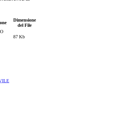
Dimensione
ione
del File
TO
87 Kb
VILE