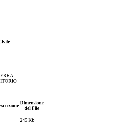
Civile
VERRA'
ITORIO
Dimensione
scrizione
del File
245 Kb