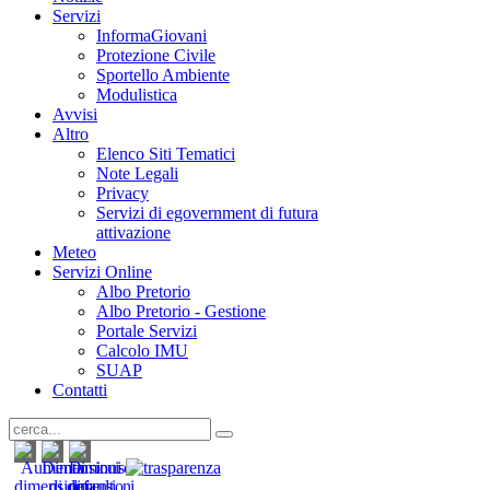
Servizi
InformaGiovani
Protezione Civile
Sportello Ambiente
Modulistica
Avvisi
Altro
Elenco Siti Tematici
Note Legali
Privacy
Servizi di egovernment di futura
attivazione
Meteo
Servizi Online
Albo Pretorio
Albo Pretorio - Gestione
Portale Servizi
Calcolo IMU
SUAP
Contatti