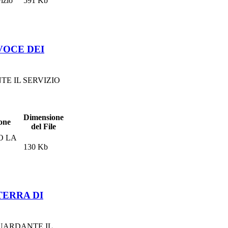
vizio
591 Kb
VOCE DEI
E IL SERVIZIO
Dimensione
one
del File
O LA
130 Kb
TERRA DI
UARDANTE IL