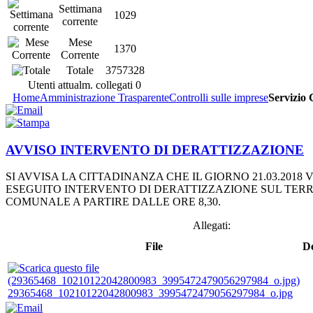
Settimana
1029
corrente
Mese
1370
Corrente
Totale
3757328
Utenti attualm. collegati
0
Home
Amministrazione Trasparente
Controlli sulle imprese
Servizio 
AVVISO INTERVENTO DI DERATTIZZAZIONE
SI AVVISA LA CITTADINANZA CHE IL GIORNO 21.03.2018 
ESEGUITO INTERVENTO DI DERATTIZZAZIONE SUL TERR
COMUNALE A PARTIRE DALLE ORE 8,30.
Allegati:
File
De
29365468_10210122042800983_3995472479056297984_o.jpg