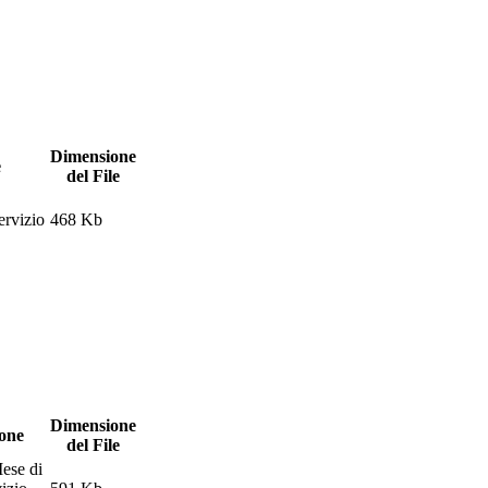
Dimensione
e
del File
rvizio
468 Kb
Dimensione
ione
del File
Mese di