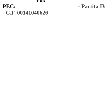
PEC:
comunedimoiano@pec.it
- Partita 
- C.F. 00141040626