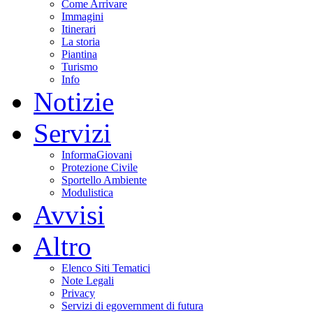
Come Arrivare
Immagini
Itinerari
La storia
Piantina
Turismo
Info
Notizie
Servizi
InformaGiovani
Protezione Civile
Sportello Ambiente
Modulistica
Avvisi
Altro
Elenco Siti Tematici
Note Legali
Privacy
Servizi di egovernment di futura