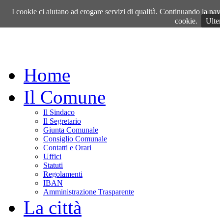
Giovedì, 06 Agosto 2026
I cookie ci aiutano ad erogare servizi di qualità. Continuando la navi
cookie.
Ulte
Home
Il Comune
Il Sindaco
Il Segretario
Giunta Comunale
Consiglio Comunale
Contatti e Orari
Uffici
Statuti
Regolamenti
IBAN
Amministrazione Trasparente
La città