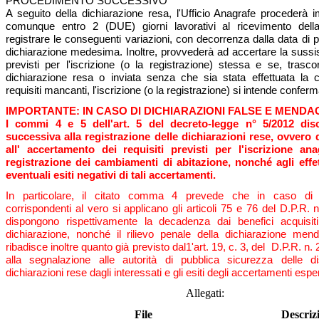
PROCEDIMENTO SUCCESSIVO
A seguito della dichiarazione resa, l'Ufficio Anagrafe procederà
comunque entro 2 (DUE) giorni lavorativi al ricevimento della
registrare le conseguenti variazioni, con decorrenza dalla data di 
dichiarazione medesima. Inoltre, provvederà ad accertare la sussis
previsti per l'iscrizione (o la registrazione) stessa e se, trasco
dichiarazione resa o inviata senza che sia stata effettuata la
requisiti mancanti, l'iscrizione (o la registrazione) si intende conferm
IMPORTANTE: IN CASO DI DICHIARAZIONI FALSE E MENDA
I commi 4 e 5 dell'art. 5 del decreto-legge n° 5/2012 disc
successiva alla registrazione delle dichiarazioni rese, ovvero 
all' accertamento dei requisiti previsti per l'iscrizione an
registrazione dei cambiamenti di abitazione, nonché agli effet
eventuali esiti negativi di tali accertamenti.
In particolare, il citato comma 4 prevede che in caso di d
corrispondenti al vero si applicano gli articoli 75 e 76 del D.P.R. n
dispongono rispettivamente la decadenza dai benefici acquisiti
dichiarazione, nonché il rilievo penale della dichiarazione me
ribadisce inoltre quanto già previsto dal1'art. 19, c. 3, del D.P.R. n.
alla segnalazione alle autorità di pubblica sicurezza delle d
dichiarazioni rese dagli interessati e gli esiti degli accertamenti esperi
Allegati:
File
Descriz