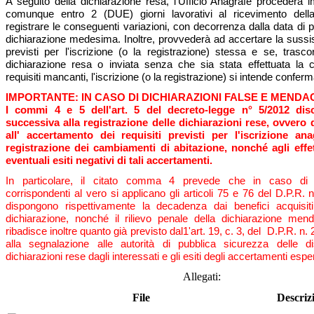
A seguito della dichiarazione resa, l'Ufficio Anagrafe procederà
comunque entro 2 (DUE) giorni lavorativi al ricevimento della
registrare le conseguenti variazioni, con decorrenza dalla data di 
dichiarazione medesima. Inoltre, provvederà ad accertare la sussis
previsti per l'iscrizione (o la registrazione) stessa e se, trasco
dichiarazione resa o inviata senza che sia stata effettuata la
requisiti mancanti, l'iscrizione (o la registrazione) si intende conferm
IMPORTANTE: IN CASO DI DICHIARAZIONI FALSE E MENDA
I commi 4 e 5 dell'art. 5 del decreto-legge n° 5/2012 disc
successiva alla registrazione delle dichiarazioni rese, ovvero 
all' accertamento dei requisiti previsti per l'iscrizione an
registrazione dei cambiamenti di abitazione, nonché agli effet
eventuali esiti negativi di tali accertamenti.
In particolare, il citato comma 4 prevede che in caso di d
corrispondenti al vero si applicano gli articoli 75 e 76 del D.P.R. n
dispongono rispettivamente la decadenza dai benefici acquisiti
dichiarazione, nonché il rilievo penale della dichiarazione me
ribadisce inoltre quanto già previsto dal1'art. 19, c. 3, del D.P.R. n.
alla segnalazione alle autorità di pubblica sicurezza delle d
dichiarazioni rese dagli interessati e gli esiti degli accertamenti esperi
Allegati:
File
Descriz