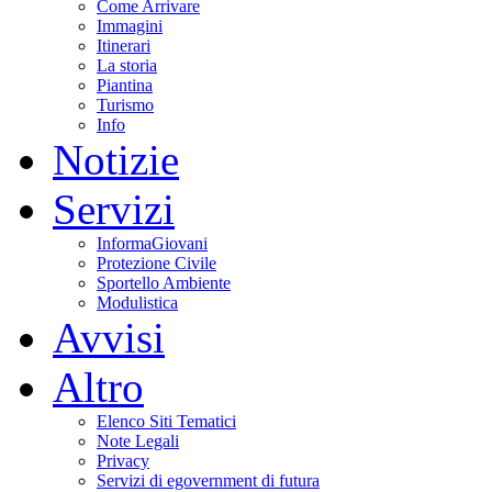
Come Arrivare
Immagini
Itinerari
La storia
Piantina
Turismo
Info
Notizie
Servizi
InformaGiovani
Protezione Civile
Sportello Ambiente
Modulistica
Avvisi
Altro
Elenco Siti Tematici
Note Legali
Privacy
Servizi di egovernment di futura