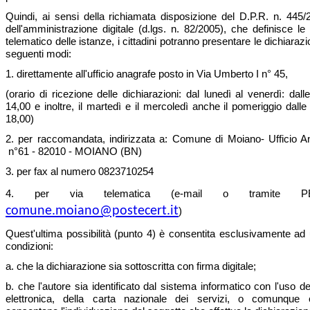
Quindi, ai sensi della richiamata disposizione del D.P.R. n. 445
dell'amministrazione digitale (d.lgs. n. 82/2005), che definisce le 
telematico delle istanze, i cittadini potranno presentare le dichiaraz
seguenti modi:
1. direttamente all'ufficio anagrafe posto in Via Umberto I n° 45,
(orario di ricezione delle dichiarazioni: dal lunedì al venerdì: dall
14,00 e inoltre, il martedì e il mercoledì anche il pomeriggio dalle
18,00)
2. per raccomandata, indirizzata a: Comune di Moiano- Ufficio 
n°61 - 82010 - MOIANO (BN)
3. per fax al numero 0823710254
4. per via telematica (e-mail o tramite PEC 
comune.moiano@postecert.it
)
Quest'ultima possibilità (punto 4) è consentita esclusivamente ad 
condizioni:
a. che la dichiarazione sia sottoscritta con firma digitale;
b. che l'autore sia identificato dal sistema informatico con l'uso del
elettronica, della carta nazionale dei servizi, o comunque 