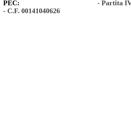
PEC:
comunedimoiano@pec.it
- Partita 
- C.F. 00141040626