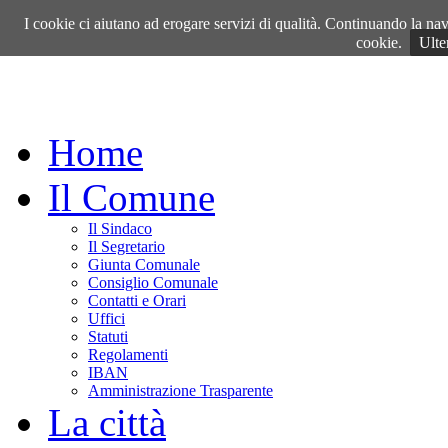
Sabato, 08 Agosto 2026
I cookie ci aiutano ad erogare servizi di qualità. Continuando la navi
cookie.
Ulte
Home
Il Comune
Il Sindaco
Il Segretario
Giunta Comunale
Consiglio Comunale
Contatti e Orari
Uffici
Statuti
Regolamenti
IBAN
Amministrazione Trasparente
La città