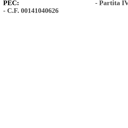
PEC:
comunedimoiano@pec.it
- Partita 
- C.F. 00141040626