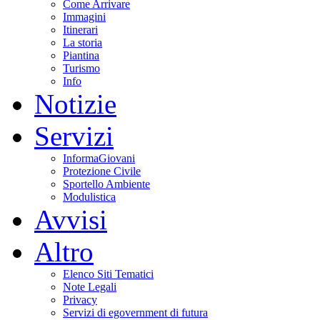
Come Arrivare
Immagini
Itinerari
La storia
Piantina
Turismo
Info
Notizie
Servizi
InformaGiovani
Protezione Civile
Sportello Ambiente
Modulistica
Avvisi
Altro
Elenco Siti Tematici
Note Legali
Privacy
Servizi di egovernment di futura