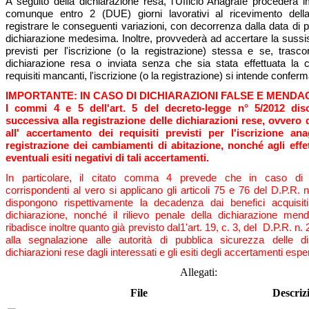
A seguito della dichiarazione resa, l'Ufficio Anagrafe procederà
comunque entro 2 (DUE) giorni lavorativi al ricevimento della
registrare le conseguenti variazioni, con decorrenza dalla data di 
dichiarazione medesima. Inoltre, provvederà ad accertare la sussis
previsti per l'iscrizione (o la registrazione) stessa e se, trasco
dichiarazione resa o inviata senza che sia stata effettuata la
requisiti mancanti, l'iscrizione (o la registrazione) si intende conferm
IMPORTANTE: IN CASO DI DICHIARAZIONI FALSE E MENDA
I commi 4 e 5 dell'art. 5 del decreto-legge n° 5/2012 disc
successiva alla registrazione delle dichiarazioni rese, ovvero 
all' accertamento dei requisiti previsti per l'iscrizione an
registrazione dei cambiamenti di abitazione, nonché agli effet
eventuali esiti negativi di tali accertamenti.
In particolare, il citato comma 4 prevede che in caso di d
corrispondenti al vero si applicano gli articoli 75 e 76 del D.P.R. n
dispongono rispettivamente la decadenza dai benefici acquisiti
dichiarazione, nonché il rilievo penale della dichiarazione me
ribadisce inoltre quanto già previsto dal1'art. 19, c. 3, del D.P.R. n.
alla segnalazione alle autorità di pubblica sicurezza delle d
dichiarazioni rese dagli interessati e gli esiti degli accertamenti esperi
Allegati:
File
Descriz