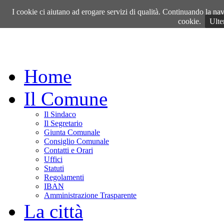
Venerdì, 07 Agosto 2026
I cookie ci aiutano ad erogare servizi di qualità. Continuando la navi
cookie.
Ulte
Home
Il Comune
Il Sindaco
Il Segretario
Giunta Comunale
Consiglio Comunale
Contatti e Orari
Uffici
Statuti
Regolamenti
IBAN
Amministrazione Trasparente
La città