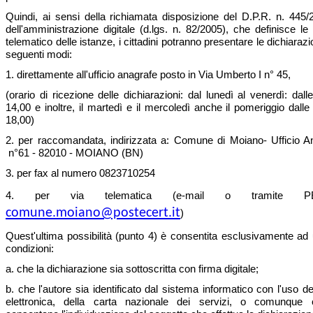
Quindi, ai sensi della richiamata disposizione del D.P.R. n. 445
dell'amministrazione digitale (d.lgs. n. 82/2005), che definisce le 
telematico delle istanze, i cittadini potranno presentare le dichiaraz
seguenti modi:
1. direttamente all'ufficio anagrafe posto in Via Umberto I n° 45,
(orario di ricezione delle dichiarazioni: dal lunedì al venerdì: dall
14,00 e inoltre, il martedì e il mercoledì anche il pomeriggio dalle
18,00)
2. per raccomandata, indirizzata a: Comune di Moiano- Ufficio 
n°61 - 82010 - MOIANO (BN)
3. per fax al numero 0823710254
4. per via telematica (e-mail o tramite PEC 
comune.moiano@postecert.it
)
Quest'ultima possibilità (punto 4) è consentita esclusivamente ad 
condizioni:
a. che la dichiarazione sia sottoscritta con firma digitale;
b. che l'autore sia identificato dal sistema informatico con l'uso del
elettronica, della carta nazionale dei servizi, o comunque 