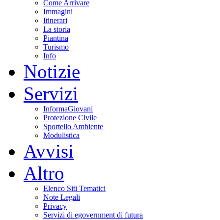
Come Arrivare
Immagini
Itinerari
La storia
Piantina
Turismo
Info
Notizie
Servizi
InformaGiovani
Protezione Civile
Sportello Ambiente
Modulistica
Avvisi
Altro
Elenco Siti Tematici
Note Legali
Privacy
Servizi di egovernment di futura