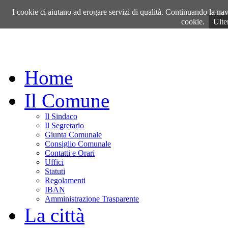
Sabato, 08 Agosto 2026
I cookie ci aiutano ad erogare servizi di qualità. Continuando la navi
cookie.
Ulte
Home
Il Comune
Il Sindaco
Il Segretario
Giunta Comunale
Consiglio Comunale
Contatti e Orari
Uffici
Statuti
Regolamenti
IBAN
Amministrazione Trasparente
La città