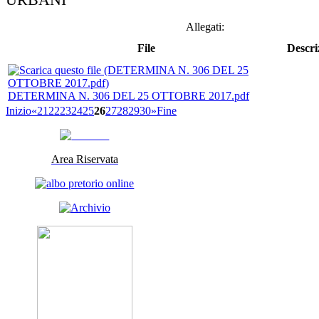
Allegati:
File
Descri
DETERMINA N. 306 DEL 25 OTTOBRE 2017.pdf
Inizio
«
21
22
23
24
25
26
27
28
29
30
»
Fine
Area Riservata