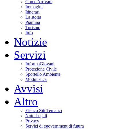
Come Arrivare
Immagini
Itinerari
La storia
Piantina
Turismo
Info
Notizie
Servizi
InformaGiovani
Protezione Civile
Sportello Ambiente
Modulistica
Avvisi
Altro
Elenco Siti Tematici
Note Legali
Privacy
Servizi di egovernment di futura