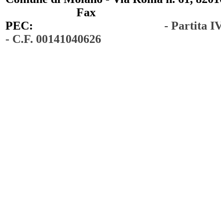
0823 / 711750
Fax
0823 / 714254
PEC:
comunedimoiano@pec.it
- Partita 
- C.F. 00141040626