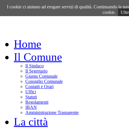
Giovedì, 06 Agosto 2026
I cookie ci aiutano ad erogare servizi di qualità. Continuando la navi
cookie.
Ulte
Home
Il Comune
Il Sindaco
Il Segretario
Giunta Comunale
Consiglio Comunale
Contatti e Orari
Uffici
Statuti
Regolamenti
IBAN
Amministrazione Trasparente
La città