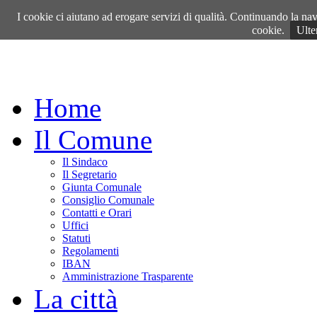
Venerdì, 07 Agosto 2026
I cookie ci aiutano ad erogare servizi di qualità. Continuando la navi
cookie.
Ulte
Home
Il Comune
Il Sindaco
Il Segretario
Giunta Comunale
Consiglio Comunale
Contatti e Orari
Uffici
Statuti
Regolamenti
IBAN
Amministrazione Trasparente
La città