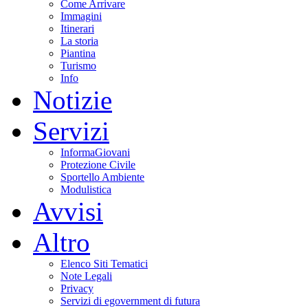
Come Arrivare
Immagini
Itinerari
La storia
Piantina
Turismo
Info
Notizie
Servizi
InformaGiovani
Protezione Civile
Sportello Ambiente
Modulistica
Avvisi
Altro
Elenco Siti Tematici
Note Legali
Privacy
Servizi di egovernment di futura