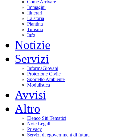
Come Arrivare
Immagini
Itinerari
La storia
Piantina
Turismo
Info
Notizie
Servizi
InformaGiovani
Protezione Civile
Sportello Ambiente
Modulistica
Avvisi
Altro
Elenco Siti Tematici
Note Legali
Privacy
Servizi di egovernment di futura