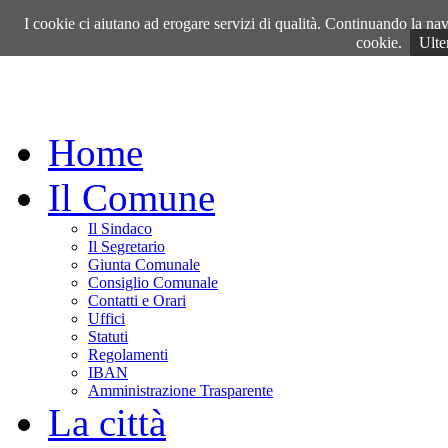
Domenica, 09 Agosto 2026
I cookie ci aiutano ad erogare servizi di qualità. Continuando la navi
cookie.
Ulte
Home
Il Comune
Il Sindaco
Il Segretario
Giunta Comunale
Consiglio Comunale
Contatti e Orari
Uffici
Statuti
Regolamenti
IBAN
Amministrazione Trasparente
La città