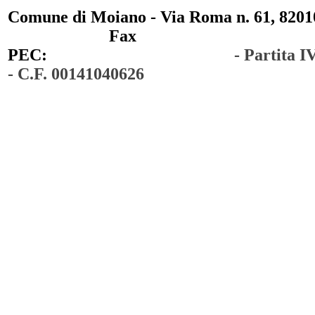
Comune di Moiano - Via Roma n. 61, 82010
0823 / 711750
Fax
0823 / 714254
PEC:
comunedimoiano@pec.it
- Partita 
- C.F. 00141040626