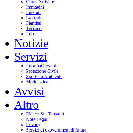
Come Arrivare
Immagini
Itinerari
La storia
Piantina
Turismo
Info
Notizie
Servizi
InformaGiovani
Protezione Civile
Sportello Ambiente
Modulistica
Avvisi
Altro
Elenco Siti Tematici
Note Legali
Privacy
Servizi di egovernment di futura