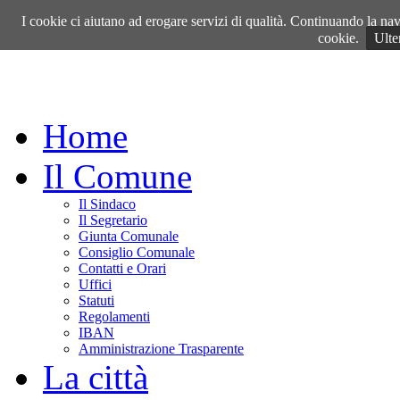
Giovedì, 06 Agosto 2026
I cookie ci aiutano ad erogare servizi di qualità. Continuando la navi
cookie.
Ulte
Home
Il Comune
Il Sindaco
Il Segretario
Giunta Comunale
Consiglio Comunale
Contatti e Orari
Uffici
Statuti
Regolamenti
IBAN
Amministrazione Trasparente
La città