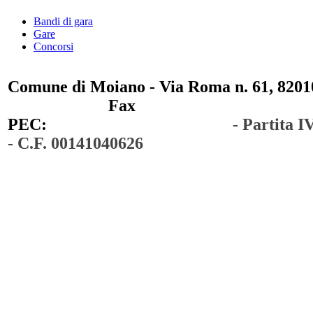
Bandi di gara
Gare
Concorsi
Comune di Moiano - Via Roma n. 61, 82010
0823 / 711750
Fax
0823 / 714254
PEC:
comunedimoiano@pec.it
- Partita 
- C.F. 00141040626