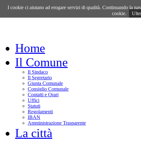
Domenica, 09 Agosto 2026
I cookie ci aiutano ad erogare servizi di qualità. Continuando la navi
cookie.
Ulte
Home
Il Comune
Il Sindaco
Il Segretario
Giunta Comunale
Consiglio Comunale
Contatti e Orari
Uffici
Statuti
Regolamenti
IBAN
Amministrazione Trasparente
La città