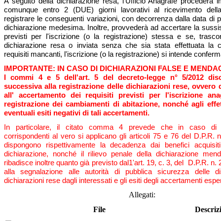
A seguito della dichiarazione resa, l'Ufficio Anagrafe procederà
comunque entro 2 (DUE) giorni lavorativi al ricevimento della
registrare le conseguenti variazioni, con decorrenza dalla data di 
dichiarazione medesima. Inoltre, provvederà ad accertare la sussis
previsti per l'iscrizione (o la registrazione) stessa e se, trasco
dichiarazione resa o inviata senza che sia stata effettuata la
requisiti mancanti, l'iscrizione (o la registrazione) si intende conferm
IMPORTANTE: IN CASO DI DICHIARAZIONI FALSE E MENDA
I commi 4 e 5 dell'art. 5 del decreto-legge n° 5/2012 disc
successiva alla registrazione delle dichiarazioni rese, ovvero 
all' accertamento dei requisiti previsti per l'iscrizione an
registrazione dei cambiamenti di abitazione, nonché agli effet
eventuali esiti negativi di tali accertamenti.
In particolare, il citato comma 4 prevede che in caso di d
corrispondenti al vero si applicano gli articoli 75 e 76 del D.P.R. n
dispongono rispettivamente la decadenza dai benefici acquisiti
dichiarazione, nonché il rilievo penale della dichiarazione me
ribadisce inoltre quanto già previsto dal1'art. 19, c. 3, del D.P.R. n.
alla segnalazione alle autorità di pubblica sicurezza delle d
dichiarazioni rese dagli interessati e gli esiti degli accertamenti esperi
Allegati:
File
Descriz