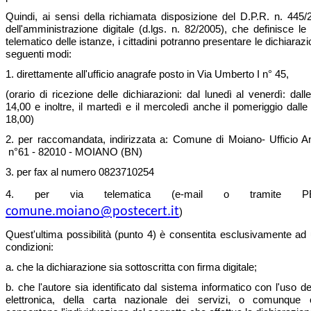
Quindi, ai sensi della richiamata disposizione del D.P.R. n. 445
dell'amministrazione digitale (d.lgs. n. 82/2005), che definisce le 
telematico delle istanze, i cittadini potranno presentare le dichiaraz
seguenti modi:
1. direttamente all'ufficio anagrafe posto in Via Umberto I n° 45,
(orario di ricezione delle dichiarazioni: dal lunedì al venerdì: dall
14,00 e inoltre, il martedì e il mercoledì anche il pomeriggio dalle
18,00)
2. per raccomandata, indirizzata a: Comune di Moiano- Ufficio 
n°61 - 82010 - MOIANO (BN)
3. per fax al numero 0823710254
4. per via telematica (e-mail o tramite PEC 
comune.moiano@postecert.it
)
Quest'ultima possibilità (punto 4) è consentita esclusivamente ad 
condizioni:
a. che la dichiarazione sia sottoscritta con firma digitale;
b. che l'autore sia identificato dal sistema informatico con l'uso del
elettronica, della carta nazionale dei servizi, o comunque 