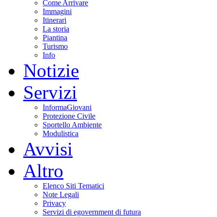
Come Arrivare
Immagini
Itinerari
La storia
Piantina
Turismo
Info
Notizie
Servizi
InformaGiovani
Protezione Civile
Sportello Ambiente
Modulistica
Avvisi
Altro
Elenco Siti Tematici
Note Legali
Privacy
Servizi di egovernment di futura