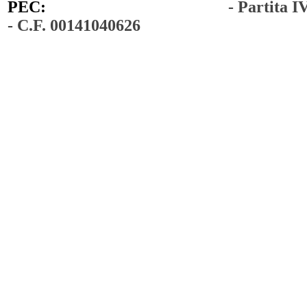
PEC:
comunedimoiano@pec.it
- Partita 
- C.F. 00141040626