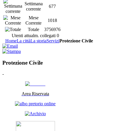
Settimana
677
corrente
Mese
1018
Corrente
Totale
3756976
Utenti attualm. collegati
0
Home
La città
La storia
Servizi
Protezione Civile
Protezione Civile
-
Area Riservata