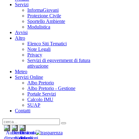
Servizi
InformaGiovani
Protezione Civile
Sportello Ambiente
Modulistica
Avvisi
Altro
Elenco Siti Tematici
Note Legali
Privacy
Servizi di egovernment di futura
attivazione
Meteo
Servizi Online
Albo Pretorio
Albo Pretorio - Gestione
Portale Servizi
Calcolo IMU
SUAP
Contatti