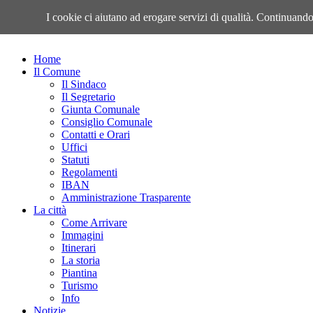
Giovedì, 06 Agosto 2026
I cookie ci aiutano ad erogare servizi di qualità. Continuando 
Home
Il Comune
Il Sindaco
Il Segretario
Giunta Comunale
Consiglio Comunale
Contatti e Orari
Uffici
Statuti
Regolamenti
IBAN
Amministrazione Trasparente
La città
Come Arrivare
Immagini
Itinerari
La storia
Piantina
Turismo
Info
Notizie