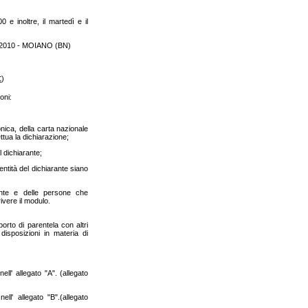
0 e inoltre, il martedì e il
- 82010 - MOIANO (BN)
t
)
oni:
ronica, della carta nazionale
tua la dichiarazione;
l dichiarante;
entità del dichiarante siano
ente e delle persone che
ivere il modulo.
porto di parentela con altri
disposizioni in materia di
l' allegato "A". (allegato
l' allegato "B".(allegato