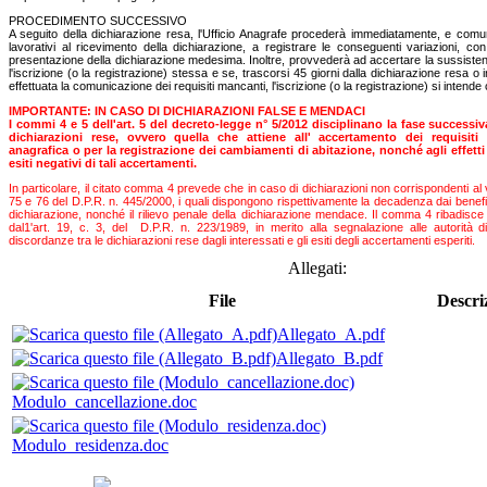
PROCEDIMENTO SUCCESSIVO
A seguito della dichiarazione resa, l'Ufficio Anagrafe procederà immediatamente, e com
lavorativi al ricevimento della dichiarazione, a registrare le conseguenti variazioni, co
presentazione della dichiarazione medesima. Inoltre, provvederà ad accertare la sussistenza
l'iscrizione (o la registrazione) stessa e se, trascorsi 45 giorni dalla dichiarazione resa o
effettuata la comunicazione dei requisiti mancanti, l'iscrizione (o la registrazione) si intend
IMPORTANTE: IN CASO DI DICHIARAZIONI FALSE E MENDACI
I commi 4 e 5 dell'art. 5 del decreto-legge n° 5/2012 disciplinano la fase successiva
dichiarazioni rese, ovvero quella che attiene all' accertamento dei requisiti p
anagrafica o per la registrazione dei cambiamenti di abitazione, nonché agli effetti 
esiti negativi di tali accertamenti.
In particolare, il citato comma 4 prevede che in caso di dichiarazioni non corrispondenti al ve
75 e 76 del D.P.R. n. 445/2000, i quali dispongono rispettivamente la decadenza dai benefici
dichiarazione, nonché il rilievo penale della dichiarazione mendace. Il comma 4 ribadisce 
dal1'art. 19, c. 3, del D.P.R. n. 223/1989, in merito alla segnalazione alle autorità d
discordanze tra le dichiarazioni rese dagli interessati e gli esiti degli accertamenti esperiti.
Allegati:
File
Descri
Allegato_A.pdf
Allegato_B.pdf
Modulo_cancellazione.doc
Modulo_residenza.doc