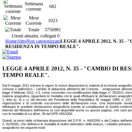
Settimana
682
corrente
Mese
1023
Corrente
Totale
3756981
Utenti attualm. collegati
0
Home
Altro
Non categorizzato
LEGGE 4 APRILE 2012, N. 35 - 
RESIDENZA IN TEMPO REALE".
LEGGE 4 APRILE 2012, N. 35 - "CAMBIO DI RE
TEMPO REALE".
Dal 9 maggio 2012 entrano in vigore le nuove disposizioni in materia di iscrizione anagrafi
comune e dall’estero – cambio di abitazione all’interno del Comune - emigrazione all’estero
legge 9 febbraio 2012, n.5, come convertito con modificazioni dalla legge n° 35/2012, intr
materia anagrafica, riguardanti le modalità con le quali effettuare le dichiarazioni anagrafic
1, letto a), b) e c) del decreto del Presidente della Repubblica 30 maggio 1989, n. 223
registrazione e di controllo successivo delle dichiarazioni rese. Una importante novità 
effettuare le predette dichiarazioni anagrafiche tramite la compilazione di moduli conformi 
internet del Ministero dell’Interno (e resi disponibili anche su questa pagina), che sarà po
con le modalità di cui all’art. 38 del DPR 445/2000.
Quindi, ai sensi della richiamata disposizione del D.P.R. n. 445/2000 e del Codice dell'ammi
n. 82/2005), che definisce le modalità di inoltro telematico delle istanze, i cittadini potrann
anagrafiche nei seguenti modi: