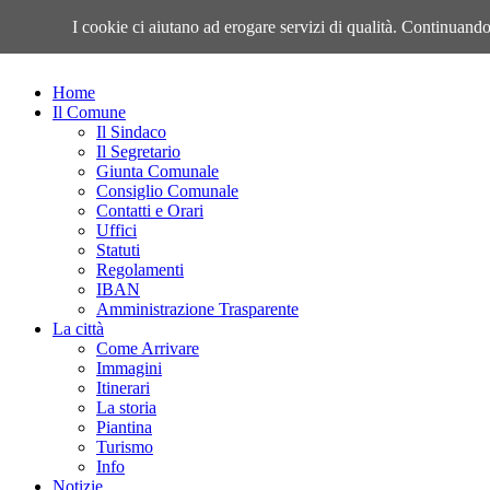
Giovedì, 06 Agosto 2026
I cookie ci aiutano ad erogare servizi di qualità. Continuando 
Home
Il Comune
Il Sindaco
Il Segretario
Giunta Comunale
Consiglio Comunale
Contatti e Orari
Uffici
Statuti
Regolamenti
IBAN
Amministrazione Trasparente
La città
Come Arrivare
Immagini
Itinerari
La storia
Piantina
Turismo
Info
Notizie