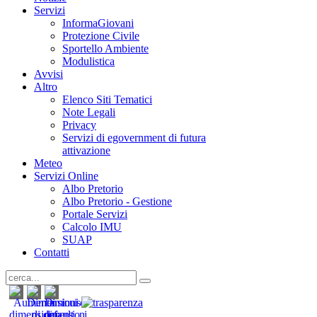
Servizi
InformaGiovani
Protezione Civile
Sportello Ambiente
Modulistica
Avvisi
Altro
Elenco Siti Tematici
Note Legali
Privacy
Servizi di egovernment di futura
attivazione
Meteo
Servizi Online
Albo Pretorio
Albo Pretorio - Gestione
Portale Servizi
Calcolo IMU
SUAP
Contatti