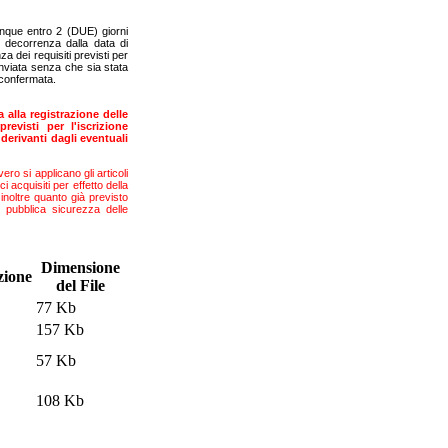
unque entro 2 (DUE) giorni
n decorrenza dalla data di
 dei requisiti previsti per
 inviata senza che sia stata
e confermata.
 alla registrazione delle
revisti per l'iscrizione
derivanti dagli eventuali
ro si applicano gli articoli
 acquisiti per effetto della
inoltre quanto già previsto
i pubblica sicurezza delle
Dimensione
zione
del File
77 Kb
157 Kb
57 Kb
108 Kb