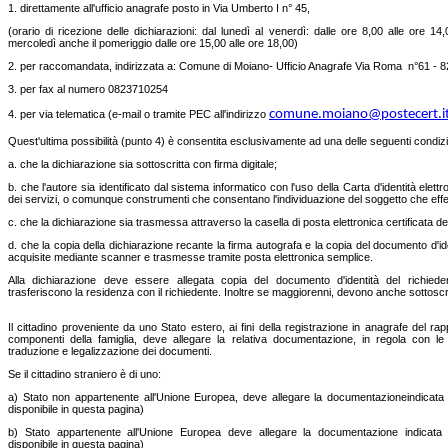
1. direttamente all'ufficio anagrafe posto in Via Umberto I n° 45,
(orario di ricezione delle dichiarazioni: dal lunedì al venerdì: dalle ore 8,00 alle ore 14,0
mercoledì anche il pomeriggio dalle ore 15,00 alle ore 18,00)
2. per raccomandata, indirizzata a: Comune di Moiano- Ufficio Anagrafe Via Roma n°61 
3. per fax al numero 0823710254
comune.moiano@postecert.i
4. per via telematica (e-mail o tramite PEC all'indirizzo
Quest'ultima possibilità (punto 4) è consentita esclusivamente ad una delle seguenti condizi
a. che la dichiarazione sia sottoscritta con firma digitale;
b. che l'autore sia identificato dal sistema informatico con l'uso della Carta d'identità elett
dei servizi, o comunque construmenti che consentano l'individuazione del soggetto che effet
c. che la dichiarazione sia trasmessa attraverso la casella di posta elettronica certificata de
d. che la copia della dichiarazione recante la firma autografa e la copia del documento d'id
acquisite mediante scanner e trasmesse tramite posta elettronica semplice.
Alla dichiarazione deve essere allegata copia del documento d'identità del richied
trasferiscono la residenza con il richiedente. Inoltre se maggiorenni, devono anche sottoscr
Il cittadino proveniente da uno Stato estero, ai fini della registrazione in anagrafe del rap
componenti della famiglia, deve allegare la relativa documentazione, in regola con le 
traduzione e legalizzazione dei documenti.
Se il cittadino straniero è di uno:
a) Stato non appartenente all'Unione Europea, deve allegare la documentazioneindicata nel
disponibile in questa pagina)
b) Stato appartenente all'Unione Europea deve allegare la documentazione indicata nel
disponibile in questa pagina)