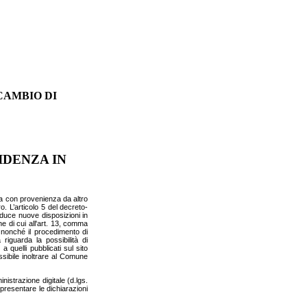
"CAMBIO DI
SIDENZA IN
ca con provenienza da altro
. L’articolo 5 del decreto-
oduce nuove disposizioni in
he di cui all'art. 13, comma
 nonché il procedimento di
riguarda la possibilità di
a quelli pubblicati sul sito
ssibile inoltrare al Comune
nistrazione digitale (d.lgs.
o presentare le dichiarazioni