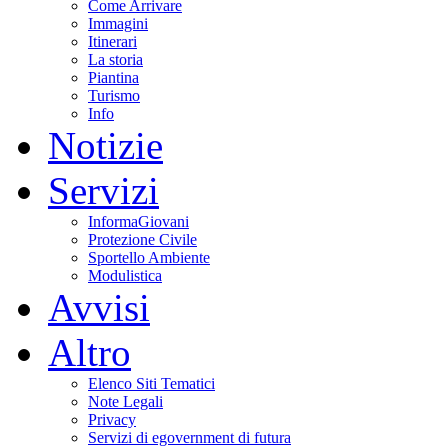
Come Arrivare
Immagini
Itinerari
La storia
Piantina
Turismo
Info
Notizie
Servizi
InformaGiovani
Protezione Civile
Sportello Ambiente
Modulistica
Avvisi
Altro
Elenco Siti Tematici
Note Legali
Privacy
Servizi di egovernment di futura