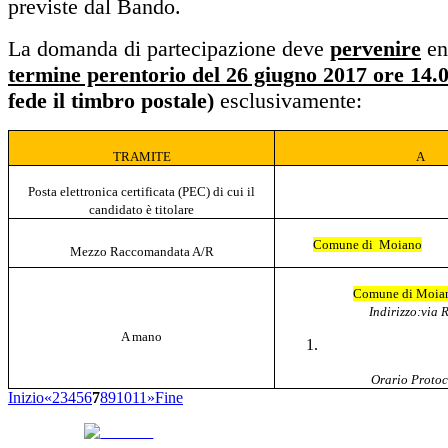
previste dal Bando.
La domanda di partecipazione deve
pervenire
ent
termine perentorio del 26 giugno 2017 ore 14.
fede il timbro postale)
esclusivamente:
TRAMITE
A
Posta elettronica certificata (PEC) di cui il
candidato è titolare
Comune di Moiano
Mezzo Raccomandata A/R
Comune di Moia
Indirizzo:via
A mano
Orario Protoc
Inizio
«
2
3
4
5
6
7
8
9
10
11
»
Fine