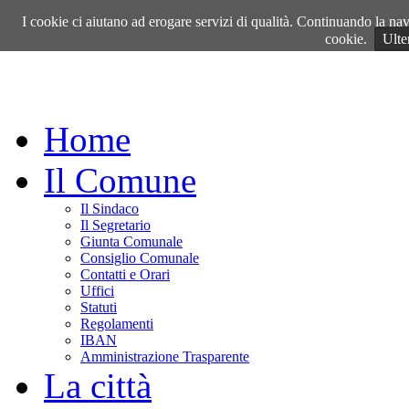
Venerdì, 07 Agosto 2026
I cookie ci aiutano ad erogare servizi di qualità. Continuando la navi
cookie.
Ulte
Home
Il Comune
Il Sindaco
Il Segretario
Giunta Comunale
Consiglio Comunale
Contatti e Orari
Uffici
Statuti
Regolamenti
IBAN
Amministrazione Trasparente
La città