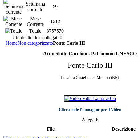
Settimana
69
corrente
Mese
1612
Corrente
Totale
3757570
Utenti attualm. collegati
0
Home
Non categorizzato
Ponte Carlo III
Acquedotto Carolino - Patrimonio UNESCO
Ponte Carlo III
Località Castellone - Moiano (BN)
Clicca sulle l'immagine per il Video
Allegati:
File
Descrizione