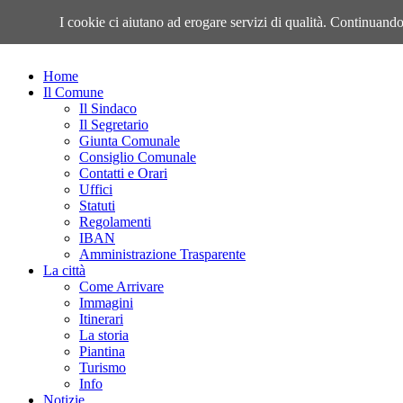
Lunedì, 10 Agosto 2026
I cookie ci aiutano ad erogare servizi di qualità. Continuando 
Home
Il Comune
Il Sindaco
Il Segretario
Giunta Comunale
Consiglio Comunale
Contatti e Orari
Uffici
Statuti
Regolamenti
IBAN
Amministrazione Trasparente
La città
Come Arrivare
Immagini
Itinerari
La storia
Piantina
Turismo
Info
Notizie