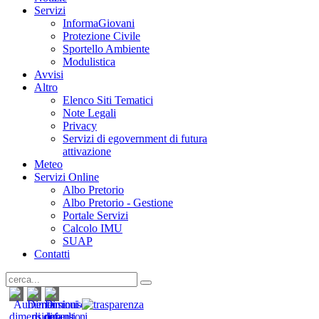
Servizi
InformaGiovani
Protezione Civile
Sportello Ambiente
Modulistica
Avvisi
Altro
Elenco Siti Tematici
Note Legali
Privacy
Servizi di egovernment di futura
attivazione
Meteo
Servizi Online
Albo Pretorio
Albo Pretorio - Gestione
Portale Servizi
Calcolo IMU
SUAP
Contatti