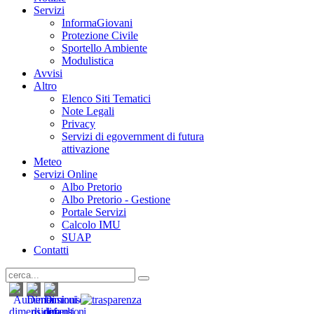
Servizi
InformaGiovani
Protezione Civile
Sportello Ambiente
Modulistica
Avvisi
Altro
Elenco Siti Tematici
Note Legali
Privacy
Servizi di egovernment di futura
attivazione
Meteo
Servizi Online
Albo Pretorio
Albo Pretorio - Gestione
Portale Servizi
Calcolo IMU
SUAP
Contatti