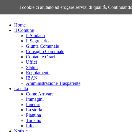
Venerdì, 07 Agosto 2026
I cookie ci aiutano ad erogare servizi di qualità. Continuando 
Home
Il Comune
Il Sindaco
Il Segretario
Giunta Comunale
Consiglio Comunale
Contatti e Orari
Uffici
Statuti
Regolamenti
IBAN
Amministrazione Trasparente
La città
Come Arrivare
Immagini
Itinerari
La storia
Piantina
Turismo
Info
Notizie