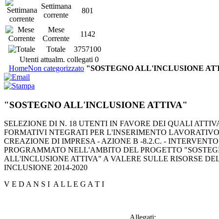
Settimana
801
corrente
Mese
1142
Corrente
Totale
3757100
Utenti attualm. collegati
0
Home
Non categorizzato
"SOSTEGNO ALL'INCLUSIONE AT
"SOSTEGNO ALL'INCLUSIONE ATTIVA"
SELEZIONE DI N. 18 UTENTI IN FAVORE DEI QUALI ATTI
FORMATIVI NTEGRATI PER L'INSERIMENTO LAVORATIVO
CREAZIONE DI IMPRESA - AZIONE B -8.2.C. - INTERVENTO
PROGRAMMATO NELL'AMBITO DEL PROGETTO "SOSTE
ALL'INCLUSIONE ATTIVA" A VALERE SULLE RISORSE DE
INCLUSIONE 2014-2020
V E D A N S I A L L E G A T I
Allegati: