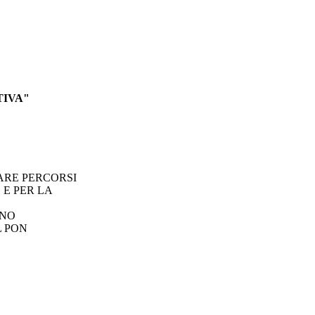
TIVA"
VARE PERCORSI
 E PER LA
GNO
L PON