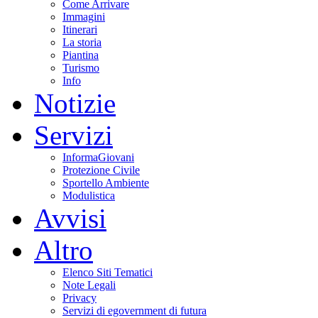
Come Arrivare
Immagini
Itinerari
La storia
Piantina
Turismo
Info
Notizie
Servizi
InformaGiovani
Protezione Civile
Sportello Ambiente
Modulistica
Avvisi
Altro
Elenco Siti Tematici
Note Legali
Privacy
Servizi di egovernment di futura