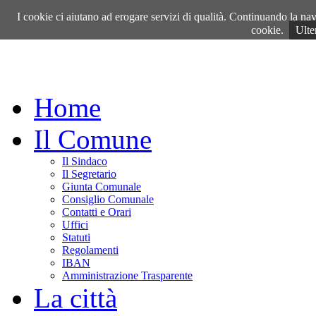
Venerdì, 07 Agosto 2026
I cookie ci aiutano ad erogare servizi di qualità. Continuando la navi
cookie.
Ulte
Home
Il Comune
Il Sindaco
Il Segretario
Giunta Comunale
Consiglio Comunale
Contatti e Orari
Uffici
Statuti
Regolamenti
IBAN
Amministrazione Trasparente
La città