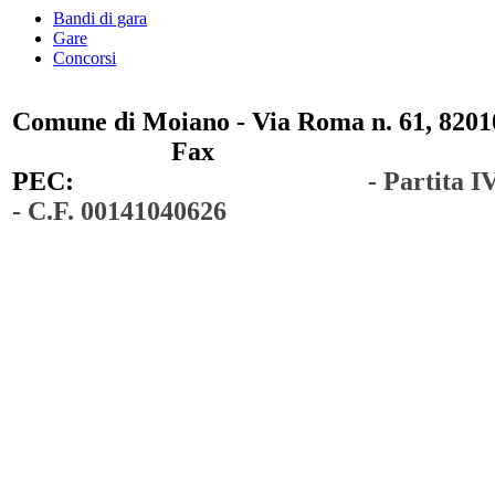
Bandi di gara
Gare
Concorsi
Comune di Moiano - Via Roma n. 61, 82010
0823 / 711750
Fax
0823 / 714254
PEC:
comunedimoiano@pec.it
- Partita 
- C.F. 00141040626