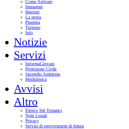
Come Arrivare
Immagini
Itinerari
La storia
Piantina
Turismo
Info
Notizie
Servizi
InformaGiovani
Protezione Civile
Sportello Ambiente
Modulistica
Avvisi
Altro
Elenco Siti Tematici
Note Legali
Privacy
Servizi di egovernment di futura