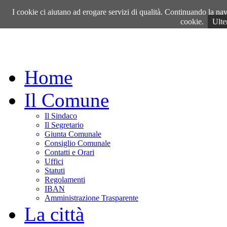
Giovedì, 06 Agosto 2026
I cookie ci aiutano ad erogare servizi di qualità. Continuando la navi
cookie.
Ulte
Home
Il Comune
Il Sindaco
Il Segretario
Giunta Comunale
Consiglio Comunale
Contatti e Orari
Uffici
Statuti
Regolamenti
IBAN
Amministrazione Trasparente
La città