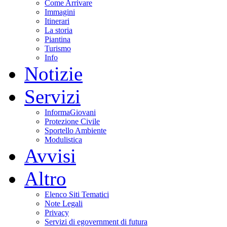
Come Arrivare
Immagini
Itinerari
La storia
Piantina
Turismo
Info
Notizie
Servizi
InformaGiovani
Protezione Civile
Sportello Ambiente
Modulistica
Avvisi
Altro
Elenco Siti Tematici
Note Legali
Privacy
Servizi di egovernment di futura