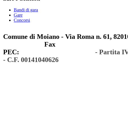
Bandi di gara
Gare
Concorsi
Comune di Moiano - Via Roma n. 61, 82010
0823 / 711750
Fax
0823 / 714254
PEC:
comunedimoiano@pec.it
- Partita 
- C.F. 00141040626