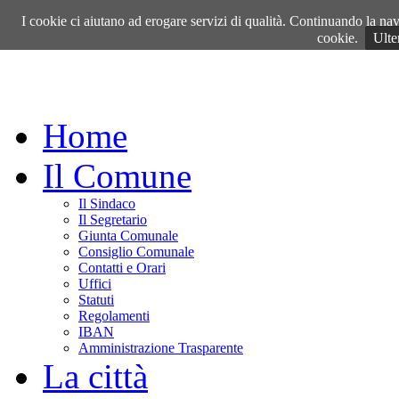
Domenica, 09 Agosto 2026
I cookie ci aiutano ad erogare servizi di qualità. Continuando la navi
cookie.
Ulte
Home
Il Comune
Il Sindaco
Il Segretario
Giunta Comunale
Consiglio Comunale
Contatti e Orari
Uffici
Statuti
Regolamenti
IBAN
Amministrazione Trasparente
La città