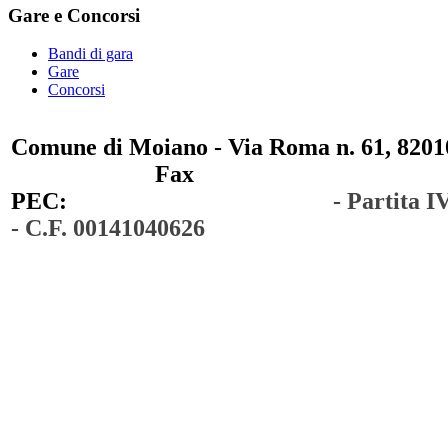
Gare e
Concorsi
Bandi di gara
Gare
Concorsi
Comune di Moiano - Via Roma n. 61, 82010
0823 / 711750
Fax
0823 / 714254
PEC:
comunedimoiano@pec.it
- Partita 
- C.F. 00141040626