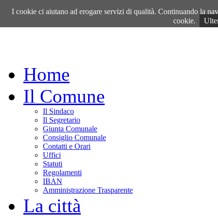
Giovedì, 06 Agosto 2026
I cookie ci aiutano ad erogare servizi di qualità. Continuando la navi
cookie.
Ulte
Home
Il Comune
Il Sindaco
Il Segretario
Giunta Comunale
Consiglio Comunale
Contatti e Orari
Uffici
Statuti
Regolamenti
IBAN
Amministrazione Trasparente
La città