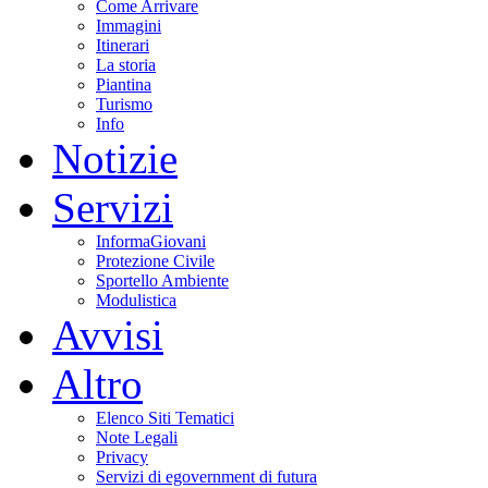
Come Arrivare
Immagini
Itinerari
La storia
Piantina
Turismo
Info
Notizie
Servizi
InformaGiovani
Protezione Civile
Sportello Ambiente
Modulistica
Avvisi
Altro
Elenco Siti Tematici
Note Legali
Privacy
Servizi di egovernment di futura