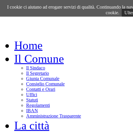
Venerdì, 07 Agosto 2026
I cookie ci aiutano ad erogare servizi di qualità. Continuando la navi
cookie.
Ulte
Home
Il Comune
Il Sindaco
Il Segretario
Giunta Comunale
Consiglio Comunale
Contatti e Orari
Uffici
Statuti
Regolamenti
IBAN
Amministrazione Trasparente
La città