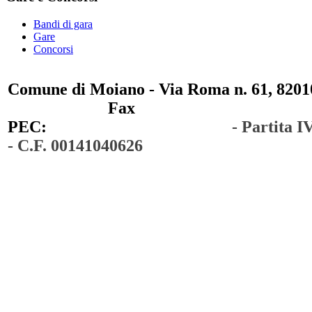
Bandi di gara
Gare
Concorsi
Comune di Moiano - Via Roma n. 61, 82010
0823 / 711750
Fax
0823 / 714254
PEC:
comunedimoiano@pec.it
- Partita 
- C.F. 00141040626