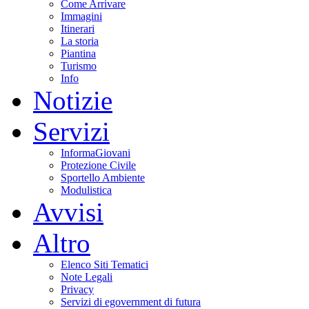
Come Arrivare
Immagini
Itinerari
La storia
Piantina
Turismo
Info
Notizie
Servizi
InformaGiovani
Protezione Civile
Sportello Ambiente
Modulistica
Avvisi
Altro
Elenco Siti Tematici
Note Legali
Privacy
Servizi di egovernment di futura